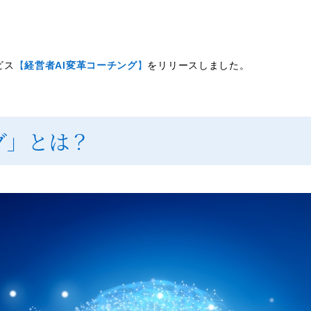
ビス
【
経営者AI変革コーチング
】
をリリースしました。
グ」とは？