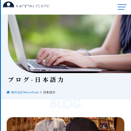
ブロ
グ-日本語力
株式会社MoonGate
>
日本語力
BLOG