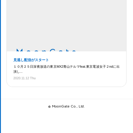
見逃し配信がスタート
１０月２５日深夜放送の東京MX2青山テルマfeat.東京電波女子２ndに出
演し...
2020.11.12 Thu
© MoonGate Co., Ltd.