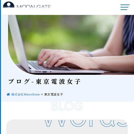
ブロ
グ-東京電波女子
株式会社MoonGate
>
東京電波女子
BLOG