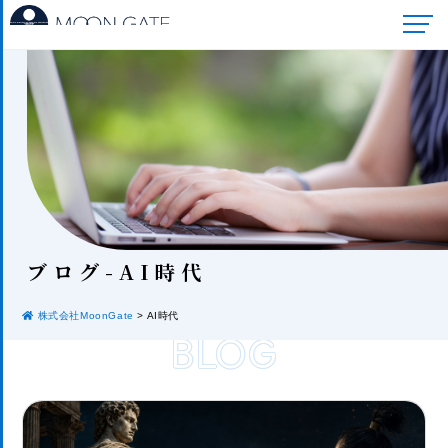
ブロ
グ-AI時代
株式会社MoonGate
>
AI時代
BLOG