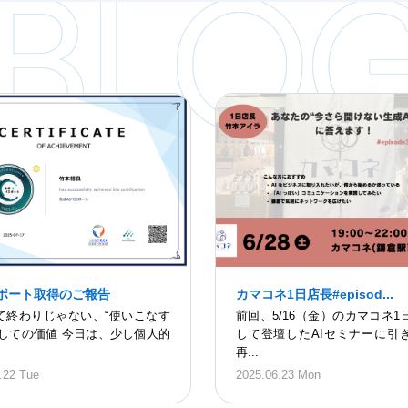
BLO
スポート取得のご報告
カマコネ1日店長#episod...
て終わりじゃない、“使いこなす
前回、5/16（金）のカマコネ1
としての価値 今日は、少し個人的
して登壇したAIセミナーに引
再...
.22 Tue
2025.06.23 Mon