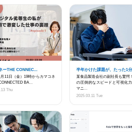
ーTHE CONNEC...
半年かけた課題が、たった1分で
年4月11日（金）19時からカマコネ
某食品製造会社の副社長も驚愕！
CONNECTED BA...
の圧倒的なスピードと可視化力
マニ...
.13 Thu
2025.03.11 Tue