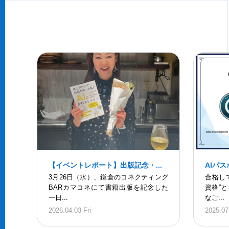
【イベントレポート】出版記念・...
AIパ
3月26日（水）、鎌倉のコネクティング
合格し
BARカマコネにて書籍出版を記念した
資格”
一日...
なご...
2026.04.03 Fri
2025.07