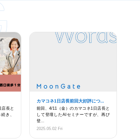
G
カマコネ1日店長前回大好評につ...
日店長と
前回、4/11（金）のカマコネ1日店長と
き続き、
して登壇したAIセミナーですが、再び
登...
2025.05.02 Fri