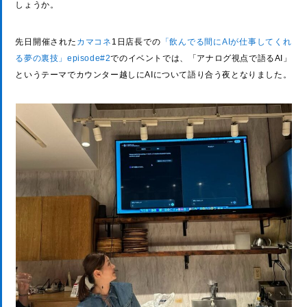
しょうか。
先日開催された
カマコネ
1日店長での
「飲んでる間にAIが仕事してくれ
る夢の裏技」episode#2
でのイベントでは、「アナログ視点で語るAI」
というテーマでカウンター越しにAIについて語り合う夜となりました。