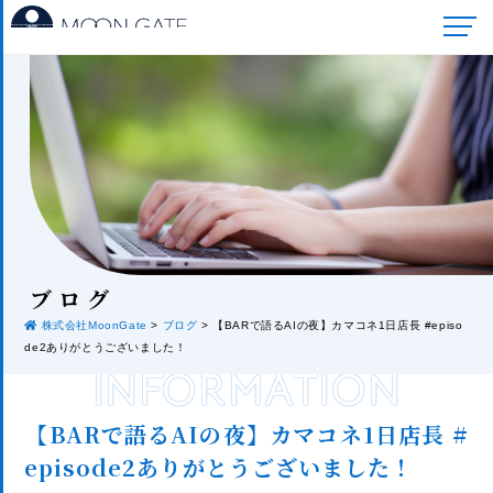
ブロ
グ
株式会社MoonGate
>
ブログ
>
【BARで語るAIの夜】カマコネ1日店長 #episo
de2ありがとうございました！
INFORMATION
【BARで語るAIの夜】カマコネ1日店長 #
episode2ありがとうございました！