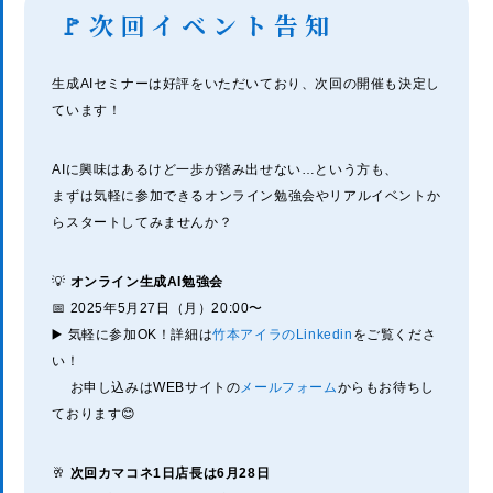
🚩次回イベント告知
生成AIセミナーは好評をいただいており、次回の開催も決定し
ています！
AIに興味はあるけど一歩が踏み出せない…という方も、
まずは気軽に参加できるオンライン勉強会やリアルイベントか
らスタートしてみませんか？
💡
オンライン生成AI勉強会
📅 2025年5月27日（月）20:00〜
▶️ 気軽に参加OK！詳細は
竹本アイラのLinkedin
をご覧くださ
い！
お申し込みはWEBサイトの
メールフォーム
からもお待ちし
ております😊
🥂
次回カマコネ1日店長は6月28日