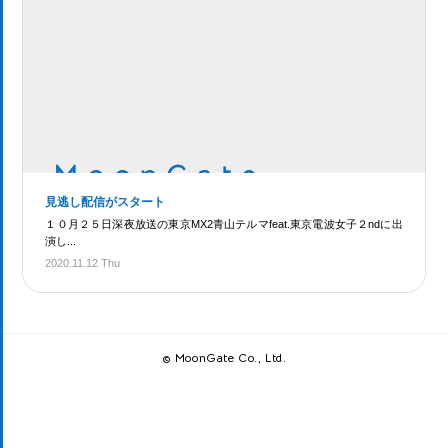
見逃し配信がスタート
１０月２５日深夜放送の東京MX2青山テルマfeat.東京電波女子２ndに出
演し...
2020.11.12 Thu
© MoonGate Co., Ltd.