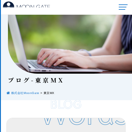
ブロ
グ-東京MX
株式会社MoonGate
>
東京MX
BLOG