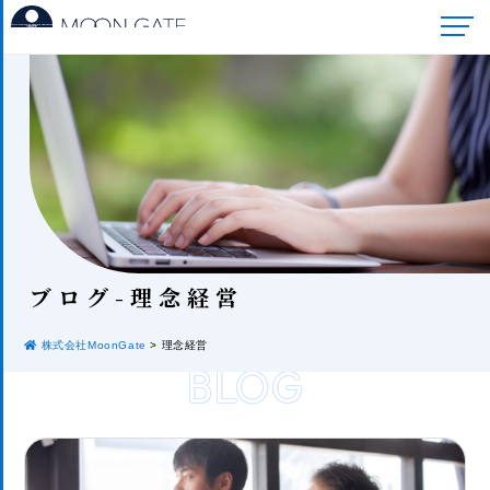
ブロ
グ-理念経営
株式会社MoonGate
>
理念経営
BLOG