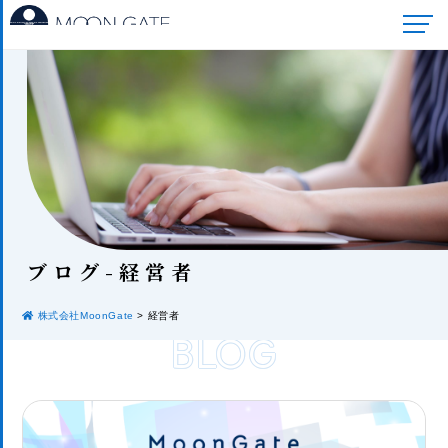
ブロ
グ-経営者
株式会社MoonGate
>
経営者
BLOG